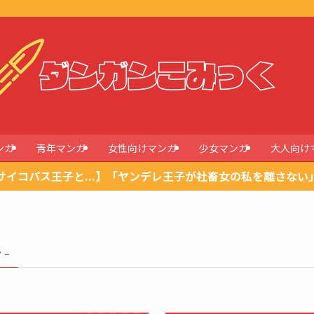
ンガ
青年マンガ
女性向けマンガ
少女マンガ
大人向け
サイコパス王子と...】「ヤンデレ王子が社畜女の私を離さない
 –