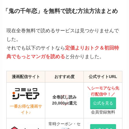
「鬼の千年恋」を無料で読む方法方法まとめ
現在全巻無料で読めるサービスは見つかりませんで
した。
それでも以下のサイトなら
定価よりおトク＆初回特
典でもっとマンガを読める
と分かりました。
漫画配信サイト
おすすめ度
公式サイトURL
＼
シーモアなら先
行配信中！／
全巻試し読み
20,000pt還元
公式を見る
一番お得な漫画サ
会員登録無料
イト♪
常時クーポン・セ