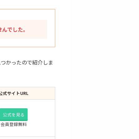
せんでした。
見つかったので紹介しま
公式サイトURL
公式を見る
会員登録無料