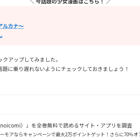
＼ 今話題の少女漫画はこちら！ ／
アルカナ～
し
ックアップしてみました。
話題に乗り遅れないようにチェックしておきましょう！
noicomi）」を全巻無料で読めるサイト・アプリを調査
ーモアならキャンペーンで最大2万ポイントゲット！さらに70％オ