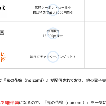
常時クーポン・セール中
初回特典で最大3000円割引
初回限定
18,000pt還元
毎日ガチャでクーポンゲット！
『鬼の花嫁（noicomi）』が配信されており
、他の電子書
で6冊半額
になるので、『鬼の花嫁（noicomi）』を一