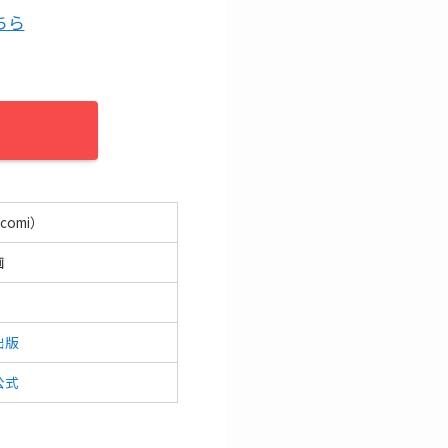
ちら
comi）
画
出版
公式