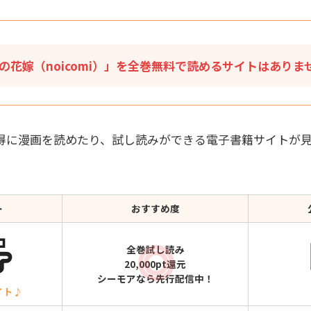
の花嫁（noicomi）」を全巻無料で読めるサイトはありま
得に漫画を読めたり、試し読みができる電子書籍サイトが
ト
おすすめ度
全巻試し読み
20,000pt還元
シーモアなら先行配信中！
イト♪