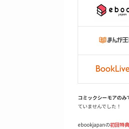
コミックシーモアのみで
ていませんでした！
ebookjapanの
初回特典