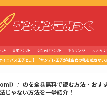
ンガ
青年マンガ
女性向けマンガ
少女マンガ
大人向け
サイコパス王子と...】「ヤンデレ王子が社畜女の私を離さない
icomi）』のを全巻無料で読む方法・おす
法じゃない方法を一挙紹介！