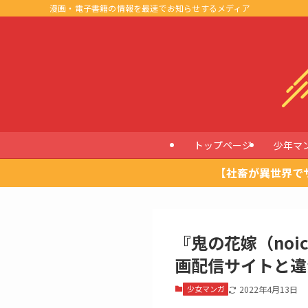
漫画・電子書籍の情報を最速でお知らせするメディア
トップページ
少年マ
【社畜が異世界で
『鬼の花嫁（no
画配信サイトと違
少女マンガ
2022年4月13日