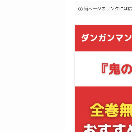
当ページのリンクには