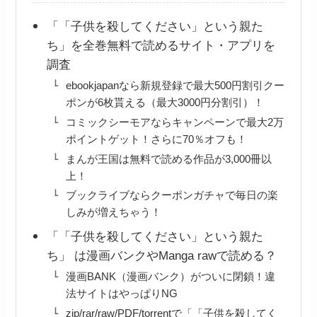
「「子供を殺してください」という親た
ち」を全巻無料で読めるサイト・アプリを
調査
ebookjapanなら新規登録で最大500円割引クー
ポンが6枚貰える（最大3000円分割引）！
コミックシーモアならキャンペーンで最大2万
ポイントゲット！さらに70％オフも！
まんが王国は無料で読める作品が3,000冊以
上！
ブックライブならクーポンガチャで毎日の楽
しみが増えちゃう！
「「子供を殺してください」という親た
ち」 は漫画バンクやManga rawで読める？
漫画BANK（漫画バンク）がついに閉鎖！違
法サイトはやっぱりNG
zip/rar/raw/PDF/torrentで「「子供を殺してく