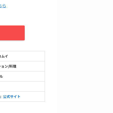
ちら
カムイ
ション/料理
ル
』公式サイト