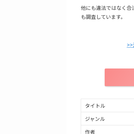
他にも違法ではなく合
も調査しています。
>
タイトル
ジャンル
作者