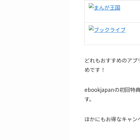
どれもおすすめのアプ
めです！
ebookjapanの
初回特典
す。
ほかにもお得なキャン