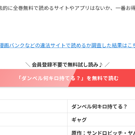
法的に全巻無料で読めるサイトやアプリはないか、一番お
>漫画バンクなどの違法サイトで読めるか調査した結果はこ
＼
会員登録不要で無料試し読み
♪ ／
「ダンベル何キロ持てる？」を無料で読む
ダンベル何キロ持てる？
ギャグ
原作：サンドロビッチ・ヤバ