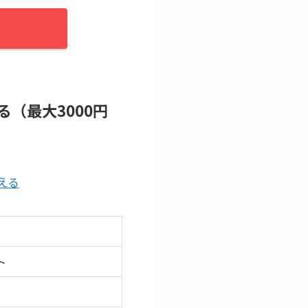
る（最大3000円
ト