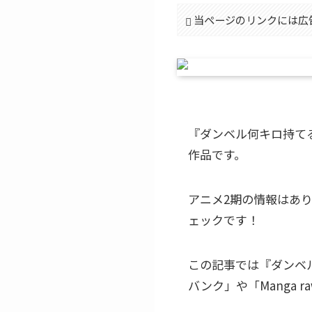
当ページのリンクには広
『ダンベル何キロ持て
作品です。
アニメ2期の情報はあ
ェックです！
この記事では『ダンベ
バンク」や「Manga