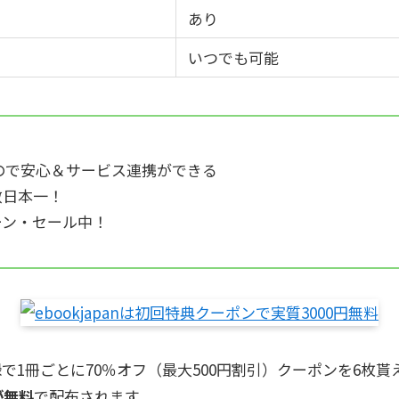
あり
いつでも可能
営なので安心＆サービス連携ができる
数日本一！
ーン・セール中！
録で
1冊ごとに70％オフ（最大500円割引）クーポンを6枚貰
が無料
で配布されます。