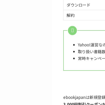
ダウンロード
解約
Yahoo!運
取り扱い書籍
常時キャンペ
ebookjapanは新規登
3,000円割引クーポン