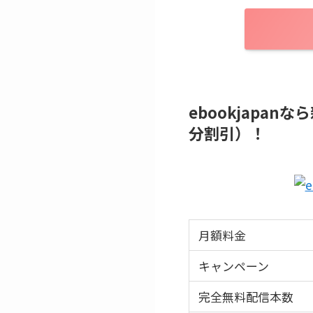
ebookjapa
分割引）！
月額料金
キャンペーン
完全無料配信本数