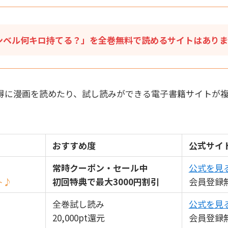
ンベル何キロ持てる？」を全巻無料で読めるサイトはありま
得に漫画を読めたり、試し読みができる電子書籍サイトが
おすすめ度
公式サイト
常時クーポン・セール中
公式を見
ト♪
初回特典で最大3000円割引
会員登録
全巻試し読み
公式を見
20,000pt還元
会員登録