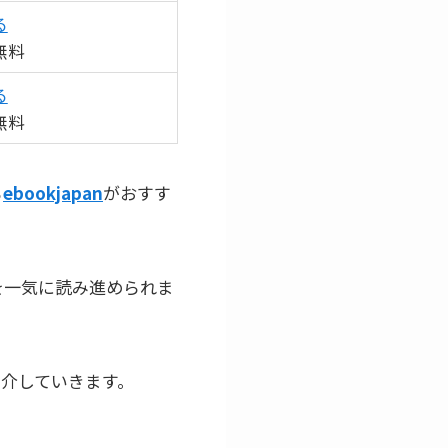
る
無料
る
無料
ら
ebookjapan
がおすす
を一気に読み進められま
介していきます。