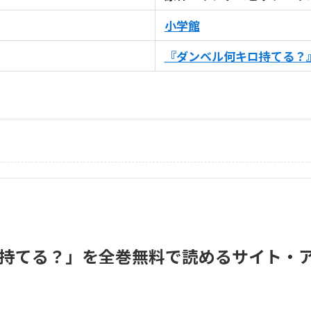
小学館
『ダンベル何キロ持てる？
持てる？」を全巻無料で読めるサイト・